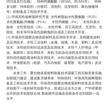
IPDI及其衍生物）、特种丙烯酸酯（HEMA、BUMA等）、特种
多元醇、特殊助剂（分散剂、消泡剂、流变助剂、聚合物微球
等）的制备及工程技术开发。
(2) 环保高性能树脂研究开发: 水性树脂如水性聚氨酯（PUD）、
水性聚氨酯/丙烯酸（PUA）、水性丙烯酸（PA）、水性羟基分
散体、水性双组份（2K）、水性环氧，其它高固含、无溶剂、光
固化、粉末等环保高性能树脂的合成及工程技术开发。
(3) 环保高性能聚合物表面材料及应用技术开发：高档建筑涂料
及应用技术、水性工业涂料（金属、玻璃、木器、塑料）及应用
技术、水性纺织和印花涂层及应用技术、水性个人护理品（甲
油、面膜等）及应用技术、有机/无机杂化涂料及应用技术、无
溶剂高性能防腐涂料及应用技术、水性功能型合成革及应用技
术、环保胶粘剂（鞋胶、汽车内饰胶、吸塑胶、电子胶等）及应
用技术。
未来三年，聚合物表面材料制备技术国家工程实验室将实施
创新能力建设，建成集关键单体、特殊助剂、环保高性能树脂制
备及工程化技术开发、环保高性能聚合物表面材料研发及应用技
术创新于一体的研究创新平台，形成以企业为主体、产学研紧密
合作的技术创新联合体,整体硬件设施及创新条件达到国际一流
水平。