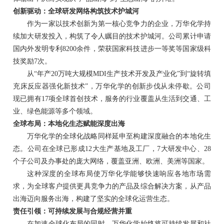
创新驱动：全球研发网络构筑技术护城河
作为一家以技术创新为第一核心竞争力的企业，万华化学持
续加大研发投入，构筑了令人瞩目的技术护城河。公司累计申请
国内外发明专利
8200余件，荣获国家科技进步一等奖等国家级科
技奖励7次。
从
“年产20万吨大规模MDI生产技术开发及产业化”到“旋转填
充床反应器强化新技术”，万华化学的创新步伐从未停歇。公司
现已拥有17项全球首创技术，服务的行业覆盖从生活到交通、工
业、绿色能源等多个领域。
全球布局：本地化生态赋能深度出海
万华化学的全球化战略
同样延申至
构建深度融合的本地化生
态。公司在全球已形成
12
大生产基地及工厂
，
7
大研发中心
、
28
个子公司及办事处的庞大网络，覆盖
亚洲、欧洲、美洲等
国家。
这种深度的全球布局使万华化学能够快速响应各地市场需
求，为全球客户提供更具竞争力的产品及综合解决方案，从产品
出海迈向服务出海，构建了坚实的全球化运营生态。
责任引领：可持续发展与合规经营并重
在加速全球化布局的同时，万华化学始终将可持续发展和社