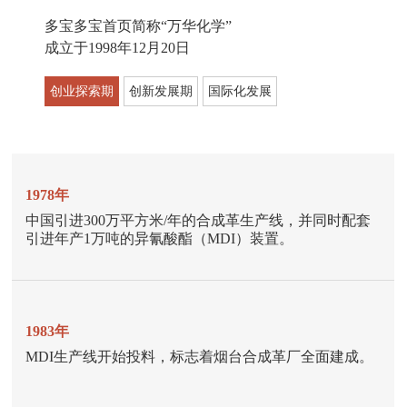
多宝多宝首页简称“万华化学”
成立于1998年12月20日
创业探索期
创新发展期
国际化发展
1978年
2010年
1998年
中国引进300万平方米/年的合成革生产线，并同时配套
万华宁波工业园二期30万吨/年MDI装置及配套工程项目
烟台万华聚氨酯股份有限公司改制成立。
引进年产1万吨的异氰酸酯（MDI）装置。
全面试车成功。
2011年
1983年
1999年
万华收购匈牙利宝思德化学，迈出了国际化进程里程碑
MDI生产线开始投料，标志着烟台合成革厂全面建成。
MDI装置生产能力达到2万吨/年。
式的一步。