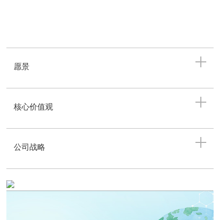
蓬莱、宁波、四川、福建、珠海、宁夏、匈牙利、捷克、瑞
典、意大利、法国十二大生产基地及工厂，形成了强大的生产
运营网络；此外，烟台、宁波、上海、北京、深圳、匈牙利、
西班牙七大研发中心已完成布局，并在欧洲、美国、日本等二
十余个国家和地区设立子公司及办事处，致力于为全球客户提
愿景
供更具竞争力的产品及综合解决方案。
万华化学秉承“化学，让生活更美好！”的使命，将一如既往地在
化工新材料领域持续创新，引领行业发展方向，为人类创造美
核心价值观
好生活！
公司战略