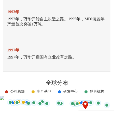
1993年
2001年
2013年
1993年，万华开始自主改造之路。1995年，MDI装置年
公司成功上市，迅速成为两市次新股中的领头羊。
烟台万华聚氨酯股份有限公司更名为多宝多宝首页。
产量首次突破1万吨。
2014年
1997年
2002年
万华烟台工业园老厂搬迁60万吨/年异氰酸酯一体化项目
1997年，万华开启国有企业改革之路。
通过对老装置改造，MDI产能达到10万吨/年。
全线一次性投产成功并生产出合格的MDI产品。
2015年
全球分布
PO/AE一体化项目全线投产并生产出合格产品，涂料和
2003年
特种化学品装置陆续投产，万华烟台工业园一期工程全
公司总部
生产基地
研发中心
销售机构
16万吨/年MDI工程在宁波大榭开始建设。
线竣工，万华搭建起聚氨酯、石化、精细化学品三大产
业平台。