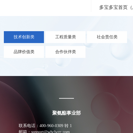
2004年
2017年
多宝多宝首页（
万华成为国内化工领域率先引进美国杜邦安全管理体系
万华珠海项目整体一次性试车成功。同期，万华烟台工
的公司，从严提出“零伤害，零事故，零排放，建设花园
业园二期项目涵盖百万吨乙烯项目、PC等20余项高附加
地址: 中国 山东
式工厂“的HSE目标。
值化工新材料项目开始建设。
电话: 400-960-030
传真: +86 10 59659
职能: 总部
技术创新类
工程质量类
社会责任类
2005年
2017年
品牌价值类
合作伙伴类
宁波16万吨/年MDI装置一次性投料试车成功，同期，万
万华北美技术中心投入使用，实现万华全球研发机构布
华在中东、俄罗斯、日本、美国、欧洲设立分公司和办
局。
事处，实施全球化布局。
2018年
中共中央总书记、国家主席、中央军委主席习近平来到
关于我们
万华烟台工业园考察并作出重要指示。
聚氨酯事业部
联系电话：400-960-0309 转 1
2019年
邮箱：support@whchem.com