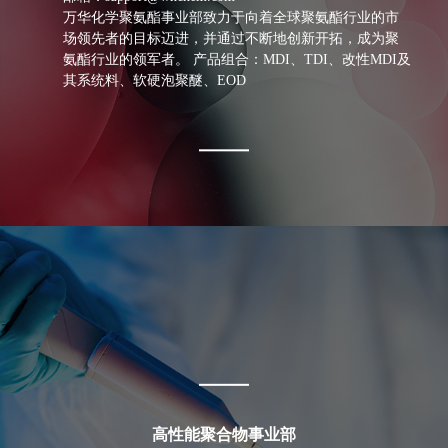
万华化学聚氨酯事业部致力于向着全球聚氨酯行业的市
万华化学四川基地年产25万吨高性能改性树脂项目开工
建设。
场领先者的目标迈进，并通过不断地创新开拓，成为聚
氨酯行业的领军者。 产品组合：MDI、TDI、改性MDI及
其系统料、软硬泡聚醚、EOD
2019年
万华化学发布新使命“化学，让生活更美好”。
2019年
万华化学全资收购Chematur Technologies AB(瑞典国际化
工)。
2020年
高性能聚合物事业部