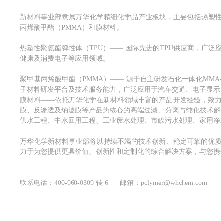
新材料事业部隶属万华化学精细化学品产业板块，主要包括热塑性
丙烯酸甲酯（PMMA）和膜材料。
热塑性聚氨酯弹性体（TPU）—— 国际先进的TPU供应商，广
健康及消费电子等应用领域。
聚甲基丙烯酸甲酯（PMMA）—— 源于自主研发石化一体化MMA
子材料研发平台及技术服务能力，广泛应用于汽车交通、电子显示
膜材料——依托万华化学在新材料领域丰富的产品开发经验，致
膜、反渗透及纳滤膜等产品为核心的高端过滤、分离与纯化技术解
供水工程、中水回用工程、工业废水处理、市政污水处理、家用净
万华化学新材料事业部将以持续不竭的技术创新、稳定可靠的优
力于为您提供更具价值、创新性和定制化的综合解决方案，与您携
联系电话：
400-960-0309 转 6
邮箱：polymer@whchem.com